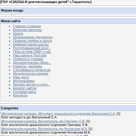
[
ГОУ «С(К)ОШ-И для неслышащих детей" г.Тирасполь
]
Форма входа
Меню сайта
Главная страница
Визитная карточка
Школа
Нормативные документы
Правила приёма в школу
Администрация школы
Республиканский Цент...
Пресса (или СМИ) о нас
Наш канал в YouTube
Педагоги и ученики
Дополнительное образ...
Грамоты, дипломы
Сертификаты педагогов
Методическая копилка
Наш досуг
Фотоальбомы
Верные друзья и спон...
Каталог сайтов
Гостевая книга
Контакты
Categories
Методическая копилка. Методист дошкольного отделения Васильева Е.А.
[1]
Блог методиста д/о Васильевой Е.А.
Методическая копилка. Воспитатель д/о Григориу Л.Ф.
[1]
Блог воспитателя дошкольного отделения Григориу Л.Ф..
Методическая копилка. Воспитатель д/о Котовская М.В.
[1]
Блог воспитателя дошкольного отделения Котовская М.В..