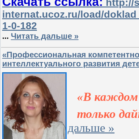
Скачать ссылка:
http://
internat.ucoz.ru/load/dok
1-0-182
...
Читать дальше »
«Профессиональная компетентнос
интеллектуального развития дете
«В каждом 
только дайт
дальше »