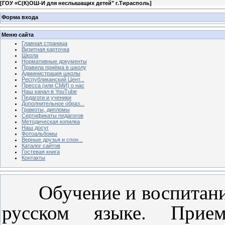
[
ГОУ «С(К)ОШ-И для неслышащих детей" г.Тирасполь
]
Форма входа
Меню сайта
Главная страница
Визитная карточка
Школа
Нормативные документы
Правила приёма в школу
Администрация школы
Республиканский Цент...
Пресса (или СМИ) о нас
Наш канал в YouTube
Педагоги и ученики
Дополнительное образ...
Грамоты, дипломы
Сертификаты педагогов
Методическая копилка
Наш досуг
Фотоальбомы
Верные друзья и спон...
Каталог сайтов
Гостевая книга
Контакты
Обучение и воспитание 
русском языке. Прие