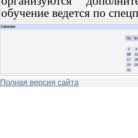
организуются дополни
обучение ведется по спец
Calendar
Пн
Вт
3
4
10
11
17
18
24
25
31
Полная версия сайта