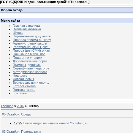
[
ГОУ «С(К)ОШ-И для неслышащих детей" г.Тирасполь
]
Форма входа
Меню сайта
Главная страница
Визитная карточка
Школа
Нормативные документы
Правила приёма в школу
Администрация школы
Республиканский Цент...
Пресса (или СМИ) о нас
Наш канал в YouTube
Педагоги и ученики
Дополнительное образ...
Грамоты, дипломы
Сертификаты педагогов
Методическая копилка
Наш досуг
Фотоальбомы
Верные друзья и спон...
Каталог сайтов
Гостевая книга
Контакты
Главная
»
2016
»
Октябрь
05 Октября, Среда
12:25
Новое видео на нашем канале Youtube
(0)
03 Октября, Понедельник