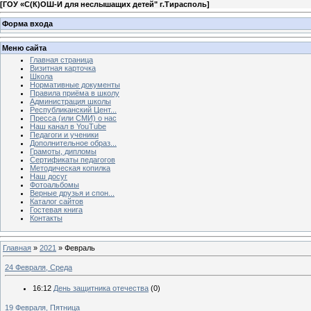
[
ГОУ «С(К)ОШ-И для неслышащих детей" г.Тирасполь
]
Форма входа
Меню сайта
Главная страница
Визитная карточка
Школа
Нормативные документы
Правила приёма в школу
Администрация школы
Республиканский Цент...
Пресса (или СМИ) о нас
Наш канал в YouTube
Педагоги и ученики
Дополнительное образ...
Грамоты, дипломы
Сертификаты педагогов
Методическая копилка
Наш досуг
Фотоальбомы
Верные друзья и спон...
Каталог сайтов
Гостевая книга
Контакты
Главная
»
2021
»
Февраль
24 Февраля, Среда
16:12
День защитника отечества
(0)
19 Февраля, Пятница