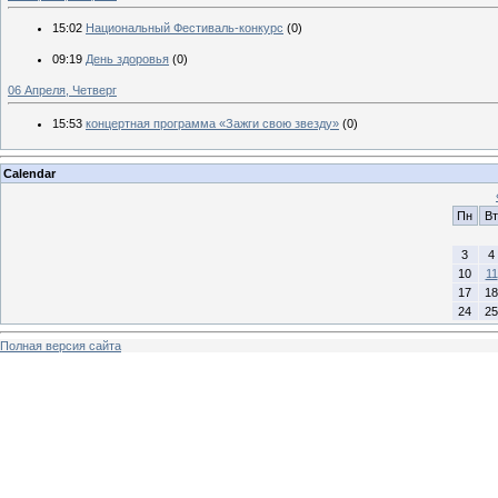
15:02
Национальный Фестиваль-конкурс
(0)
09:19
День здоровья
(0)
06 Апреля, Четверг
15:53
концертная программа «Зажги свою звезду»
(0)
Calendar
Пн
Вт
3
4
10
11
17
18
24
25
Полная версия сайта