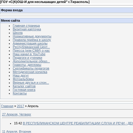
[
ГОУ «С(К)ОШ-И для неслышащих детей" г.Тирасполь
]
Форма входа
Меню сайта
Главная страница
Визитная карточка
Школа
Нормативные документы
Правила приёма в школу
Администрация школы
Республиканский Цент...
Пресса (или СМИ) о нас
Наш канал в YouTube
Педагоги и ученики
Дополнительное образ...
Грамоты, дипломы
Сертификаты педагогов
Методическая копилка
Наш досуг
Фотоальбомы
Верные друзья и спон...
Каталог сайтов
Гостевая книга
Контакты
Главная
»
2017
»
Апрель
27 Апреля, Четверг
15:42
В РЕСПУБЛИКАНСКОМ ЦЕНТРЕ РЕАБИЛИТАЦИИ СЛУХА И РЕЧИ - Д
11 Апреля, Вторник