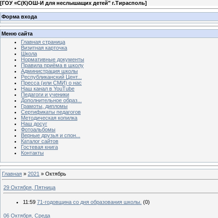
[
ГОУ «С(К)ОШ-И для неслышащих детей" г.Тирасполь
]
Форма входа
Меню сайта
Главная страница
Визитная карточка
Школа
Нормативные документы
Правила приёма в школу
Администрация школы
Республиканский Цент...
Пресса (или СМИ) о нас
Наш канал в YouTube
Педагоги и ученики
Дополнительное образ...
Грамоты, дипломы
Сертификаты педагогов
Методическая копилка
Наш досуг
Фотоальбомы
Верные друзья и спон...
Каталог сайтов
Гостевая книга
Контакты
Главная
»
2021
»
Октябрь
29 Октября, Пятница
11:59
71-годовщина со дня образования школы.
(0)
06 Октября, Среда