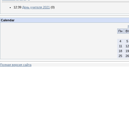
12:39
День учителя 2021
(0)
Calendar
Пн
Вт
4
5
11
12
18
19
25
26
Полная версия сайта