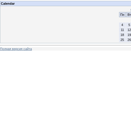
Calendar
Пн
Вт
4
5
11
12
18
19
25
26
Полная версия сайта