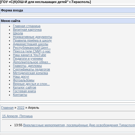
[
ГОУ «С(К)ОШ-И для неслышащих детей" г.Тирасполь
]
Форма входа
Меню сайта
Главная страница
Визитная карточка
Школа
Нормативные документы
Правила приёма в школу
Администрация школы
Республиканский Цент...
Пресса (или СМИ) о нас
Наш канал в YouTube
Педагоги и ученики
Дополнительное образ...
Грамоты, дипломы
Сертификаты педагогов
Методическая копилка
Наш досуг
Фотоальбомы
Верные друзья и спон...
Каталог сайтов
Гостевая книга
Контакты
Главная
»
2022
»
Апрель
15 Апреля, Пятница
13:55
Внеклассные мероприятия, посвящённые Дню освобождения Тираспол