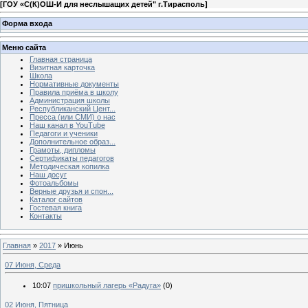
[
ГОУ «С(К)ОШ-И для неслышащих детей" г.Тирасполь
]
Форма входа
Меню сайта
Главная страница
Визитная карточка
Школа
Нормативные документы
Правила приёма в школу
Администрация школы
Республиканский Цент...
Пресса (или СМИ) о нас
Наш канал в YouTube
Педагоги и ученики
Дополнительное образ...
Грамоты, дипломы
Сертификаты педагогов
Методическая копилка
Наш досуг
Фотоальбомы
Верные друзья и спон...
Каталог сайтов
Гостевая книга
Контакты
Главная
»
2017
»
Июнь
07 Июня, Среда
10:07
пришкольный лагерь «Радуга»
(0)
02 Июня, Пятница