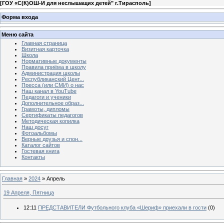
[
ГОУ «С(К)ОШ-И для неслышащих детей" г.Тирасполь
]
Форма входа
Меню сайта
Главная страница
Визитная карточка
Школа
Нормативные документы
Правила приёма в школу
Администрация школы
Республиканский Цент...
Пресса (или СМИ) о нас
Наш канал в YouTube
Педагоги и ученики
Дополнительное образ...
Грамоты, дипломы
Сертификаты педагогов
Методическая копилка
Наш досуг
Фотоальбомы
Верные друзья и спон...
Каталог сайтов
Гостевая книга
Контакты
Главная
»
2024
»
Апрель
19 Апреля, Пятница
12:11
ПРЕДСТАВИТЕЛИ Футбольного клуба «Шериф» приехали в гости
(0)