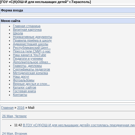
[
ГОУ «С(К)ОШ-И для неслышащих детей" г.Тирасполь
]
Форма входа
Меню сайта
Главная страница
Визитная карточка
Школа
Нормативные документы
Правила приёма в школу
Администрация школы
Республиканский Цент...
Пресса (или СМИ) о нас
Наш канал в YouTube
Педагоги и ученики
Дополнительное образ...
Грамоты, дипломы
Сертификаты педагогов
Методическая копилка
Наш досуг
Фотоальбомы
Верные друзья и спон...
Каталог сайтов
Гостевая книга
Контакты
Главная
»
2016
»
Май
26 Мая, Четверг
11:42
В ГОУ «С(К)ОШ-И для неслышащих детей» состоялась праздничная ли
24 Мая, Вторник