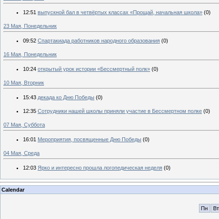
12:51
выпускной бал в четвёртых классах «Прощай, начальная школа»
(0)
23 Мая, Понедельник
09:52
Спартакиада работников народного образования
(0)
16 Мая, Понедельник
10:24
открытый урок истории «Бессмертный полк»
(0)
10 Мая, Вторник
15:43
декада ко Дню Победы
(0)
12:35
Сотрудники нашей школы приняли участие в Бессмертном полке
(0)
07 Мая, Суббота
16:01
Мероприятия, посвященные Дню Победы
(0)
04 Мая, Среда
12:03
Ярко и интересно прошла логопедическая неделя
(0)
Calendar
Пн
Вт