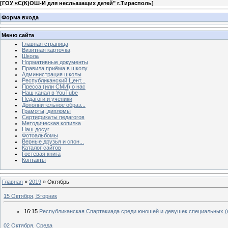
[
ГОУ «С(К)ОШ-И для неслышащих детей" г.Тирасполь
]
Форма входа
Меню сайта
Главная страница
Визитная карточка
Школа
Нормативные документы
Правила приёма в школу
Администрация школы
Республиканский Цент...
Пресса (или СМИ) о нас
Наш канал в YouTube
Педагоги и ученики
Дополнительное образ...
Грамоты, дипломы
Сертификаты педагогов
Методическая копилка
Наш досуг
Фотоальбомы
Верные друзья и спон...
Каталог сайтов
Гостевая книга
Контакты
Главная
»
2019
»
Октябрь
15 Октября, Вторник
16:15
Республиканская Спартакиада среди юношей и девушек специальных (
02 Октября, Среда