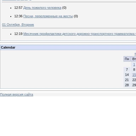
12:57
День пожилого человека
(0)
12:36
Песни, переложенные на жесты
(0)
01 Октября, Вторник
12:19
Месячник профилактики детского дорожно-транспортного травматизма 
Calendar
Пн
Вт
1
7
8
14
15
21
22
28
29
Полная версия сайта