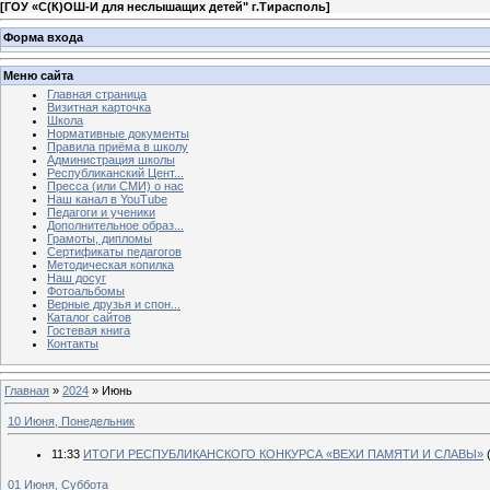
[
ГОУ «С(К)ОШ-И для неслышащих детей" г.Тирасполь
]
Форма входа
Меню сайта
Главная страница
Визитная карточка
Школа
Нормативные документы
Правила приёма в школу
Администрация школы
Республиканский Цент...
Пресса (или СМИ) о нас
Наш канал в YouTube
Педагоги и ученики
Дополнительное образ...
Грамоты, дипломы
Сертификаты педагогов
Методическая копилка
Наш досуг
Фотоальбомы
Верные друзья и спон...
Каталог сайтов
Гостевая книга
Контакты
Главная
»
2024
»
Июнь
10 Июня, Понедельник
11:33
ИТОГИ РЕСПУБЛИКАНСКОГО КОНКУРСА «ВЕХИ ПАМЯТИ И СЛАВЫ»
01 Июня, Суббота